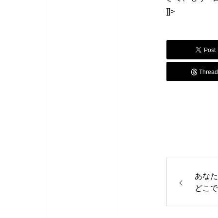
]]>
Post
Thread
あなた
どこで