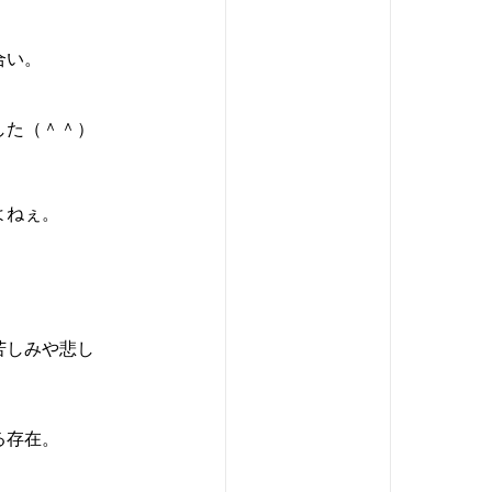
合い。
した（＾＾）
よねぇ。
苦しみや悲し
る存在。