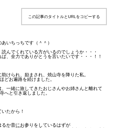
この記事のタイトルとURLをコピーする
のあいちっちです（＾＾）
、読んでくれている方がいるのでしょうか・・・
れば、全力でありがとうを言いたいです・・・！！
。
に助けられ、励まされ、焼山寺を降りた私。
間ほどお遍路を続けました。
は、一緒に旅してきたおじさんやお姉さんと離れて
お寺へと引き返しました。
・
ていたから！
はるか昔にお参りをしているはずが