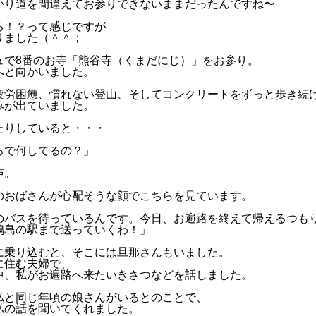
かり道を間違えてお参りできないままだったんですね〜
る！？って感じですが
りました（＾＾；
ュで8番のお寺「熊谷寺（くまだにじ）」をお参り。
へと向かいました。
疲労困憊、慣れない登山、そしてコンクリートをずっと歩き続
みが出ていました。
たりしていると・・・
ろで何してるの？」
声。
のおばさんが心配そうな顔でこちらを見ています。
のバスを待っているんです。今日、お遍路を終えて帰えるつも
鴨島の駅まで送っていくわ！」
に乗り込むと、そこには旦那さんもいました。
に住む夫婦で、
中、私がお遍路へ来たいきさつなどを話しました。
私と同じ年頃の娘さんがいるとのことで、
私の話を聞いてくれました。