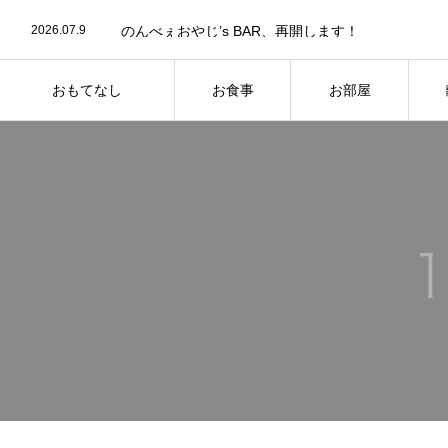
2026.07.10
「秩父キャリーサービス」と提携いたしました！
2026.07.9
のんべぇおやじ’s BAR、再開します！
2026.04.25
アレルギー・苦手食材への対応について
2025.08.3
8月12日～8月17日三峯神社線の特別ダイヤについ
2025.07.28
土砂崩れによる通行止めのお知らせ～続報～
おもてなし
お食事
お部屋
2026.07.10
「秩父キャリーサービス」と提携いたしました！
ALL INCLUSIVE
MEAL
ROOM