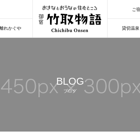
ご
RE
て
離れかぐや
貸切温泉
KAGUYA
ONSEN
BLOG
ブログ