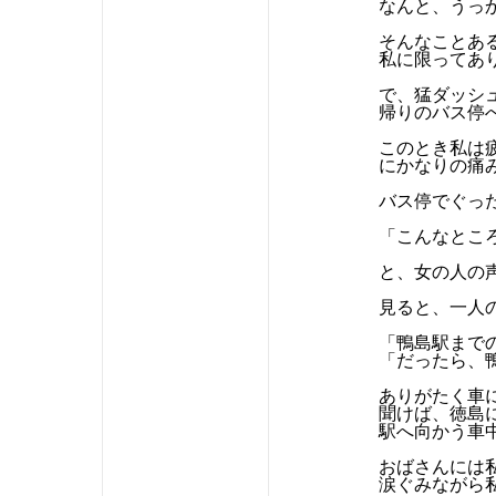
なんと、うっ
そんなことあ
私に限ってあ
で、猛ダッシ
帰りのバス停
このとき私は
にかなりの痛
バス停でぐっ
「こんなとこ
と、女の人の
見ると、一人
「鴨島駅まで
「だったら、
ありがたく車
聞けば、徳島
駅へ向かう車
おばさんには
涙ぐみながら