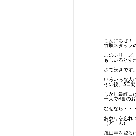
こんにちは！
竹取スタッフ
このシリーズ
もしいるとす
さて続きです
いろいろな人
その後、5日
しかし最終日
一人で8番の
なぜなら・・
お参りを忘れ
（どーん）
焼山寺を登る