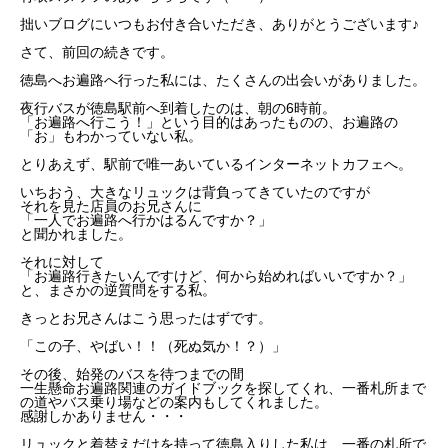
拙いブログにいつもお付き合いただき、ありがとうございます♪
さて、前回の続きです。
徳島へお遍路へ行った私には、たくさんの出会いがありました。
夜行バスが徳島駅前へ到着したのは、朝の6時前。
「お遍路へ行こう！」という目的はあったものの、お遍路の
「お」もわかっていない私。
とりあえず、駅前で唯一あいているインターネットカフェへ。
いちおう、大きなリュックは背負ってきていたのですが
それを見た店員のお兄さんに
「一人でお遍路へ行かはるんですか？」
と聞かれました。
それに対して
「お遍路行きたいんですけど、何から始めればいいですか？」
と、まさかの逆質問をする私。
きっとお兄さんはこう思ったはずです。
「この子、やばい！！（死ぬ気か！？）」
その後、始発のバスを待つまでの間
一生懸命お遍路関連のガイドブックを探してくれ、一番札所まで
の道やバス乗り場などの案内もしてくれました。
感謝しかありません・・・
リュックと着替えだけを持って徳島入りした私は、一番の札所で