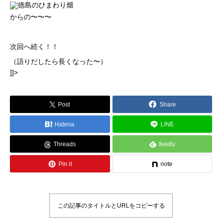
からの〜〜〜
次回へ続く！！
（語りだしたら長くなった〜）
]]>
Post
Share
Hatena
LINE
Threads
feedly
Pin it
note
この記事のタイトルとURLをコピーする