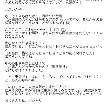
一通り必要なグッズをそろえて、いざ、お遍路へ！
と思いきや・・・
さっそく立ちはだかる、薄暗〜い獣道。
（お遍路のほとんどは平坦なアスファルトですが、昔ながらの遍
路道を行くとこういうことがあるんですね）
こここここ、こわい〜〜〜！！（◎_◎ ; ）
けど、せっかくお遍路にきたんだから国道は歩きたくない！！←
変なこだわり
進むか！？引き返すか！？
悩んでいると、どこからともなくおじさん二人がヒョイヒョイっ
と
（本当に、横の道からヒョイヒョイと目の前に現れました）
出てきたんですね。
私の心細さを察した様子で
「お嬢さんどっからきたの？（関西訛り）」
と話しかけてくれました。
「と、東京です！あの、うしろついていってもいいですか！？」
と、必死の形相の私。
このおじさん二人は大阪から来た二人で
結局その後、私が5日目に東京へ帰えるまでずっと一緒に旅をす
ることになります。今でもお付き合いがあるんですよ〜（＾＾）
おじさんと私。パシャり